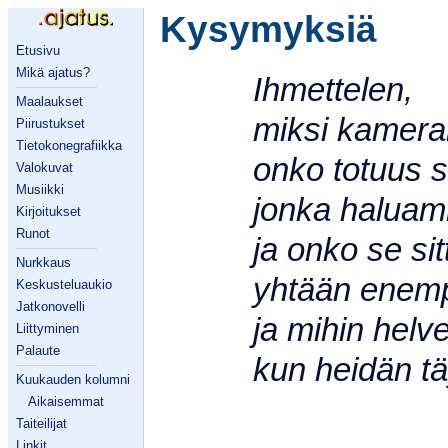
Kysymyksiä
Etusivu
Mikä ajatus?
Ihmettelen,
Maalaukset
miksi kameral
Piirustukset
Tietokonegrafiikka
onko totuus s
Valokuvat
Musiikki
jonka haluam
Kirjoitukset
Runot
ja onko se si
Nurkkaus
yhtään enem
Keskusteluaukio
Jatkonovelli
ja mihin helv
Liittyminen
Palaute
kun heidän t
Kuukauden kolumni
Aikaisemmat
Taiteilijat
Linkit